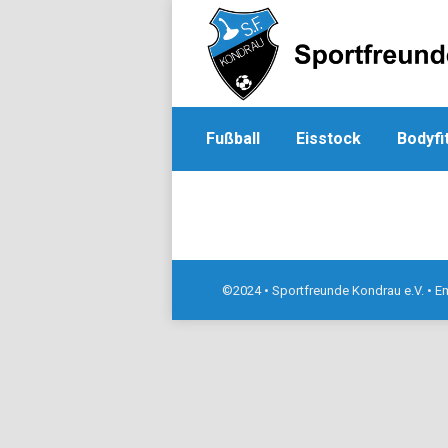
Fußball
Eisstock
Bodyfi
©2024 • Sportfreunde Kondrau e.V. • E