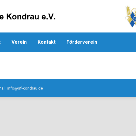
t
Verein
Kontakt
Förderverein
mail:
info@sf-kondrau.de