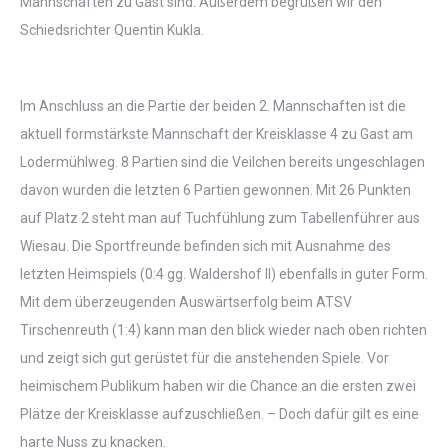
Mannschaften zu Gast sind. Außerdem begrüßen wir den
Schiedsrichter Quentin Kukla.
Im Anschluss an die Partie der beiden 2. Mannschaften ist die
aktuell formstärkste Mannschaft der Kreisklasse 4 zu Gast am
Lodermühlweg. 8 Partien sind die Veilchen bereits ungeschlagen
davon wurden die letzten 6 Partien gewonnen. Mit 26 Punkten
auf Platz 2 steht man auf Tuchfühlung zum Tabellenführer aus
Wiesau. Die Sportfreunde befinden sich mit Ausnahme des
letzten Heimspiels (0:4 gg. Waldershof II) ebenfalls in guter Form.
Mit dem überzeugenden Auswärtserfolg beim ATSV
Tirschenreuth (1:4) kann man den blick wieder nach oben richten
und zeigt sich gut gerüstet für die anstehenden Spiele. Vor
heimischem Publikum haben wir die Chance an die ersten zwei
Plätze der Kreisklasse aufzuschließen. – Doch dafür gilt es eine
harte Nuss zu knacken.