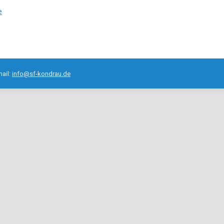
e
mail:
info@sf-kondrau.de