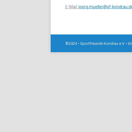
E-Mail:
joerg.mueller@sf-kondrau.d
©2024 • Sportfreunde Kondrau e.V. • E